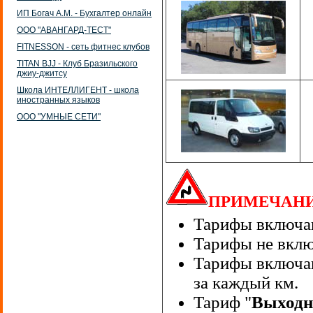
ИП Богач А.М. - Бухгалтер онлайн
ООО "АВАНГАРД-ТЕСТ"
FITNESSON - сеть фитнес клубов
TITAN BJJ - Клуб Бразильского
джиу-джитсу
Школа ИНТЕЛЛИГЕНТ - школа
иностранных языков
ООО "УМНЫЕ СЕТИ"
ПРИМЕЧАН
Тарифы включаю
Тарифы не вклю
Тарифы включа
за каждый км.
Тариф "
Выходн