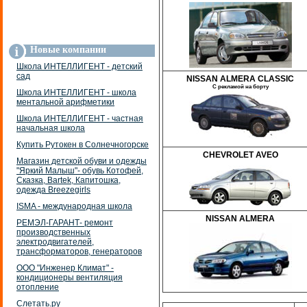
Новые компании
Школа ИНТЕЛЛИГЕНТ - детский
сад
NISSAN ALMERA CLASSIC
С рекламой на борту
Школа ИНТЕЛЛИГЕНТ - школа
ментальной арифметики
Школа ИНТЕЛЛИГЕНТ - частная
начальная школа
Купить Рутокен в Солнечногорске
CHEVROLET AVEO
Магазин детской обуви и одежды
"Яркий Малыш"- обувь Котофей,
Сказка, Bartek, Капитошка,
одежда Breezegirls
ISMA - международная школа
NISSAN ALMERA
РЕМЭЛ-ГАРАНТ- ремонт
производственных
электродвигателей,
трансформаторов, генераторов
ООО "Инженер Климат" -
кондиционеры вентиляция
отопление
Слетать.ру