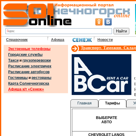
Справочник
Афиша
Новости
Транспорт. Таможня. Скла
Экстренные телефоны
Городские службы
Такси
и
грузоперевозки
Расписание электричек
Расписание автобусов
Гостиницы
и
рестораны
г
Карта Солнечногорска
Афиша к/т «Сенеж»
E
Главная
Тарифы
У
ВЫБЕРИТЕ
АВТО
CHEVROLET LANOS