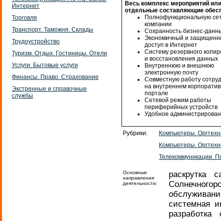
Весь комплекс мероприятий или
Интернет
отдельные составляющие обесп
Полнофункциональную се
Торговля
компании
Транспорт. Таможня. Склады
Сохранность бизнес-данн
Экономичный и защищенн
Трудоустройство
доступ в Интернет
Систему резервного копи
Туризм. Отдых. Гостиницы. Отели
и восстановления данных
Услуги. Бытовые услуги
Внутреннюю и внешнюю
электронную почту
Финансы. Право. Страхование
Совместную работу сотру
на внутреннем корпорати
Экстренные и справочные
портале
службы
Сетевой режим работы
периферийных устройств
Удобное администрирова
Рубрики:
Компьютеры. Оргтехн
Компьютеры. Оргтехн
Телекоммуникации. По
Основные
раскрутка 
направления
Солнечного
деятельности:
обслуживание
системная и
разработка 