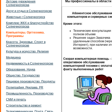
Мы профессионалы в области 
Детские учреждения
Солнечногорска
Досуг и отдых в Солнечногорске
Абонентское обслуживан
компьютеров и серверных си
Животные г Солнечногорск
Комплекс ЖКХ и благоустройство
Кроме этого:
Солнечногорска
Технические консультации 
Компьютеры. Оргтехника.
полном объеме
Программы
Решение задач Заказчика
удаленным способом (чер
Красота. Здоровье. Спорт в
Интернет), при наличии эт
Солнечногорске
возможности.
Культура и искусство. Религия
Медицина
Скорая компьютерная помощь - 
оперативное обслуживание
Недвижимость в Солнечногорске
компьютерной техники с оплато
факту выполненных работ
Образование. Наука
Общество. Государство
Пищевое производство. Продукты
Полиграфия. Реклама. PR
Промышленность. Производство
СМИ и печать
Строительство и ремонт
Телекоммуникации. Почта. Связь.