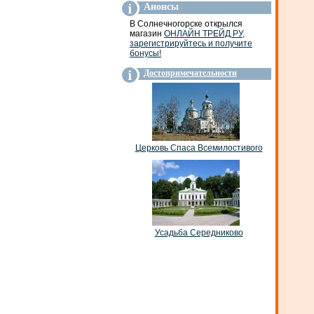
Анонсы
В Солнечногорске открылся
магазин
ОНЛАЙН ТРЕЙД.РУ,
зарегистрируйтесь и получите
бонусы!
Достопримечательности
Церковь Спаса Всемилостивого
Усадьба Середниково