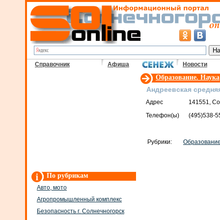
Справочник
Афиша
Новости
Образование. Наука
Андреевская средня
Адрес
141551, Со
Телефон(ы)
(495)538-5
Рубрики:
Образование
По рубрикам
Авто, мото
Агропромышленный комплекс
Безопасность г. Солнечногорск