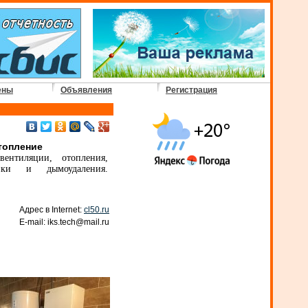
ены
Объявления
Регистрация
топление
ентиляции, отопления,
рики и дымоудаления.
Адрес в Internet:
cl50.ru
E-mail: iks.tech@mail.ru