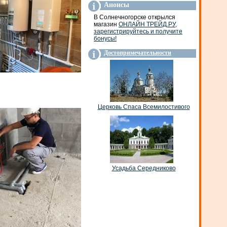
Анонсы
В Солнечногорске открылся
магазин
ОНЛАЙН ТРЕЙД.РУ,
зарегистрируйтесь и получите
бонусы!
Достопримечательности
Церковь Спаса Всемилостивого
Усадьба Середниково