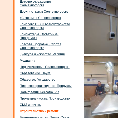
Детские учреждения
Солнечногорска
Досуг и отдых в Солнечногорске
Животные г Солнечногорск
Комплекс ЖКХ и благоустройство
Солнечногорска
Компьютеры. Оргтехника.
Программы
Красота. Здоровье. Спорт в
Солнечногорске
Культура и искусство. Религия
Медицина
Недвижимость в Солнечногорске
Образование. Наука
Общество. Государство
Пищевое производство. Продукты
Полиграфия. Реклама. PR
Промышленность. Производство
СМИ и печать
Строительство и ремонт
Телекоммуникации. Почта. Связь.