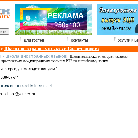
Для гостей
Контакты
Услуги и ц
»
Школы иностранных языков в Солнечногорске
 - школа иностранных языков
- Школа английского, которая является
 престижному международному экзамену PTE по английскому языку.
ечногорск, ул. Молодежная, дом 1
 088-67-77
теллигент.рф/shkolnikienglish
gent.school@yandex.ru