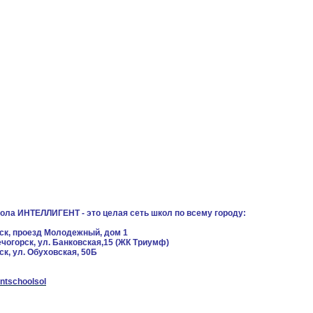
ола ИНТЕЛЛИГЕНТ - это целая сеть школ по всему городу:
ск,
проезд Молодежный, дом 1
ечогорск, ул. Банковская,15 (ЖК Триумф)
ск,
ул. Обуховская, 50Б
entschoolsol