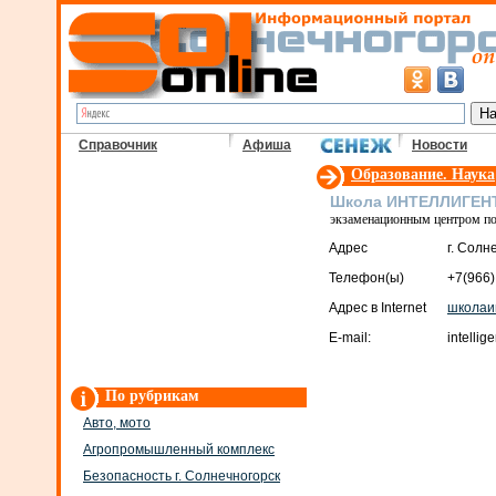
Справочник
Афиша
Новости
Образование. Наука
Школа ИНТЕЛЛИГЕНТ
экзаменационным центром по
Адрес
г. Солн
Телефон(ы)
+7(966)
Адрес в Internet
школаин
E-mail:
intelli
По рубрикам
Авто, мото
Агропромышленный комплекс
Безопасность г. Солнечногорск