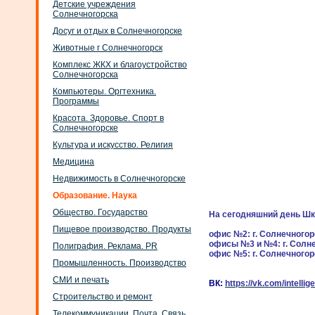
Детские учреждения
Солнечногорска
Досуг и отдых в Солнечногорске
Животные г Солнечногорск
Комплекс ЖКХ и благоустройство
Солнечногорска
Компьютеры. Оргтехника.
Программы
Красота. Здоровье. Спорт в
Солнечногорске
Культура и искусство. Религия
Медицина
Недвижимость в Солнечногорске
Образование. Наука
Общество. Государство
На сегодняшний день Шк
Пищевое производство. Продукты
офис №2: г. Солнечногор
офисы №3 и №4:
г. Солн
Полиграфия. Реклама. PR
офис №5: г. Солнечногор
Промышленность. Производство
СМИ и печать
ВК:
https://vk.com/intellig
Строительство и ремонт
Телекоммуникации. Почта. Связь.