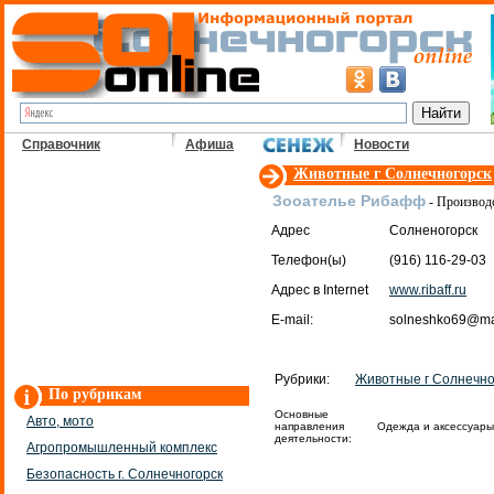
Справочник
Афиша
Новости
Животные г Солнечногорск
Зооателье Рибафф
- Производ
Адрес
Солненогорск
Телефон(ы)
(916) 116-29-03
Адрес в Internet
www.ribaff.ru
E-mail:
solneshko69@mai
Рубрики:
Животные г Солнечно
По рубрикам
Основные
Авто, мото
направления
Одежда и аксессуары
деятельности:
Агропромышленный комплекс
Безопасность г. Солнечногорск