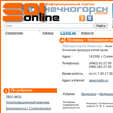
Справочник
Афиша
Новости
Медицина
»
Медицинские ц
Лаборатория Инвитро
- более
безопасная процедура взятия крови.
Адрес
141506, г. Солне
Телефон(ы)
(4962) 62-27-50
(496) 262-27-50
Время работы
пн-пт 7:30-17:30
Адрес в Internet
www.invitro.ru
По рубрикам
Рубрики:
Медицина
»
Медицинс
Авто, мото
Агропромышленный комплекс
Основные
Анализы Солнечного
направления
гепатит А, В, С, анал
деятельности:
Безопасность г. Солнечногорск