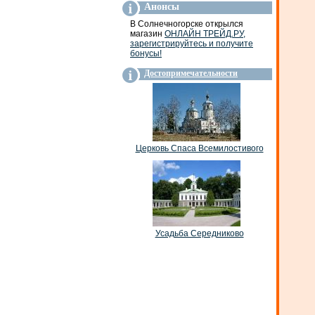
Анонсы
В Солнечногорске открылся
магазин
ОНЛАЙН ТРЕЙД.РУ,
зарегистрируйтесь и получите
бонусы!
Достопримечательности
Церковь Спаса Всемилостивого
Усадьба Середниково