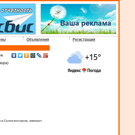
ены
Объявления
Регистрация
ия.
вора)
 в Солнечногорске, имплант.