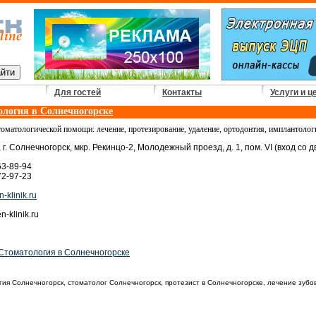
Для гостей
Контакты
Услуги и ц
логия в Солнечногорске
томатологической помощи: лечение, протезирование, удаление, ортодонтия, имплантолог
 г. Солнечногорск, мкр. Рекинцо-2, Молодежный проезд, д. 1, пом. VI (вход со д
63-89-94
72-97-23
-klinik.ru
-klinik.ru
Стоматология в Солнечногорске
ия Солнечногорск, стоматолог Солнечногорск, протезист в Солнечногорске, лечение зубов