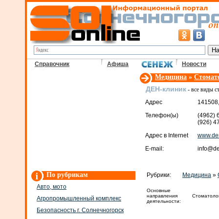
Справочник
Афиша
Новости
Медицина
»
Стомато
ДЕН-клиник
- все виды с
Адрес
141508,
Телефон(ы)
(4962) 
(926) 4
Адрес в Internet
www.den
E-mail:
info@den
По рубрикам
Рубрики:
Медицина
»
Авто, мото
Основные
направления
Стоматолог
Агропромышленный комплекс
деятельности:
Безопасность г. Солнечногорск