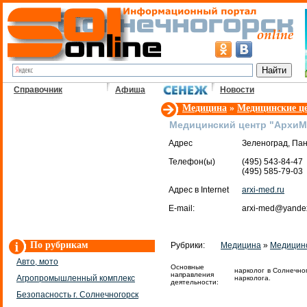
Справочник
Афиша
Новости
Медицина
»
Медицинские ц
Медицинский центр "Архи
Адрес
Зеленоград, Пан
Телефон(ы)
(495) 543-84-47
(495) 585-79-03
Адрес в Internet
arxi-med.ru
E-mail:
arxi-med@yandex
По рубрикам
Рубрики:
Медицина
»
Медицинс
Авто, мото
Основные
нарколог в Солнечног
направления
Агропромышленный комплекс
нарколога.
деятельности:
Безопасность г. Солнечногорск