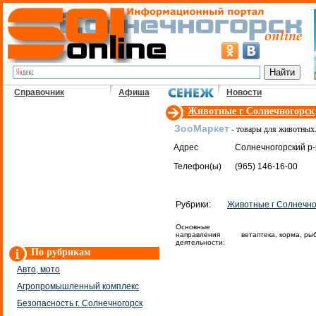
Справочник
Афиша
Новости
Животные г Солнечногорск
ЗооМаркет
- товары для животных
Адрес
Солнечногорский р-н
Телефон(ы)
(965) 146-16-00
Рубрики:
Животные г Солнечно
Основные
направления
ветаптека, корма, ры
деятельности:
По рубрикам
Авто, мото
Агропромышленный комплекс
Безопасность г. Солнечногорск