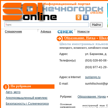
Справочник
Афиша
Новости
Образование. Наука
»
Школ
Школа иностранных языков
немецкого, испанского, китайского язы
Адрес
ул. Баранова, д
Телефон(ы)
(916) 028-60-08 
(916) 977-41-29 
Адрес в Internet
sunlangs.ru
E-mail:
sunhillschool@g
По рубрикам
Авто, мото
Рубрики:
Образование. Наука
Агропромышленный комплекс
Безопасность г. Солнечногорск
Основные
иностранный язык Со
направления