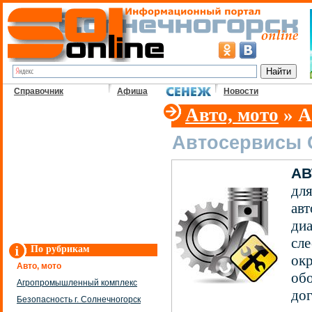
Справочник
Афиша
Новости
Авто, мото
» А
Автосервисы 
АВ
для
ав
диа
сле
По рубрикам
окр
Авто, мото
обо
Агропромышленный комплекс
дог
Безопасность г. Солнечногорск