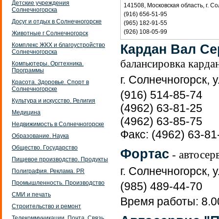
Детские учреждения
141508, Московская область, г. Со
Солнечногорска
(916) 656-51-95
Досуг и отдых в Солнечногорске
(965) 182-91-55
(926) 108-05-99
Животные г Солнечногорск
Комплекс ЖКХ и благоустройство
Кардан Вал Се
Солнечногорска
балансировка кардан
Компьютеры. Оргтехника.
Программы
г. Солнечногорск, 
Красота. Здоровье. Спорт в
Солнечногорске
(916) 514-85-74
Культура и искусство. Религия
(4962) 63-81-25
Медицина
(4962) 63-85-75
Недвижимость в Солнечногорске
Факс: (4962) 63-81
Образование. Наука
Общество. Государство
Фортас
- автосер
Пищевое производство. Продукты
г. Солнечногорск, у
Полиграфия. Реклама. PR
Промышленность. Производство
(985) 489-44-70
СМИ и печать
Время работы: 8.0
Строительство и ремонт
Телекоммуникации. Почта. Связь.