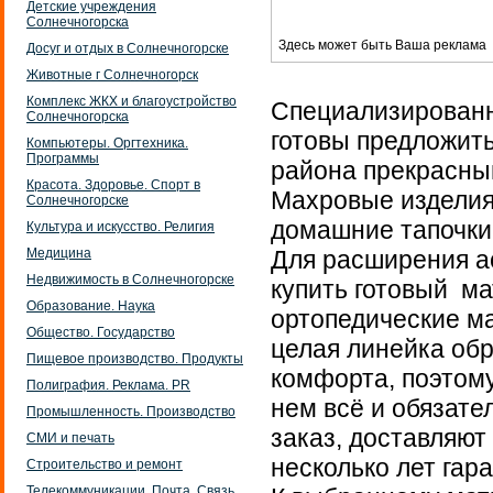
Детские учреждения
Солнечногорска
Здесь может быть Ваша реклама
Досуг и отдых в Солнечногорске
Животные г Солнечногорск
Комплекс ЖКХ и благоустройство
Специализированн
Солнечногорска
готовы предложить
Компьютеры. Оргтехника.
Программы
района прекрасный
Красота. Здоровье. Спорт в
Махровые изделия 
Солнечногорске
домашние тапочки
Культура и искусство. Религия
Медицина
Для расширения а
Недвижимость в Солнечногорске
купить готовый м
Образование. Наука
ортопедические ма
Общество. Государство
целая линейка обр
Пищевое производство. Продукты
комфорта, поэтому
Полиграфия. Реклама. PR
нем всё и обязате
Промышленность. Производство
заказ, доставляют
СМИ и печать
несколько лет гара
Строительство и ремонт
Телекоммуникации. Почта. Связь.